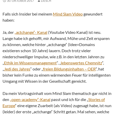
30. OKTOBER 2017
LIESCH
Falls sich Insider bei meinem
Mind Slam Video
gewundert
haben:
Ja, der
„actchange“- Kanal
(Youtube Video Kanal) ist neu.
Lange habe ich gehofft, mir Aufwand, Mühe und Zeit ersparen
zu können, welche hinter „actchange“ (Idee+Domains
existieren schon 10 Jahre) lauern. Doch trotz vieler
niederschwelliger Impulse, wie z.B. in den letzten Jahren zu
„
Ethik im Wissensmanagement
“, „
lebenswertes Chemnitz
“,
„
Jedi des Jahres
“ oder „
freien Bildungsinhalten – OER
“, hat
bisher kein Funke zu einem wärmenden Feuer für intelligenten
Umgang mit Wissen in der Gesellschaft gereicht.
Da mein Vortragsinhalt vom Mind Slam thematisch gar nicht in
den
„open-academy“-Kanal
passt und ich für die „
Stories of
Europe
“ eine eigene Zuarbeit (als Video) zugesagt habe, ist nun
(leider) der erste „actchange“ Schritt getan. Mal sehen, welche