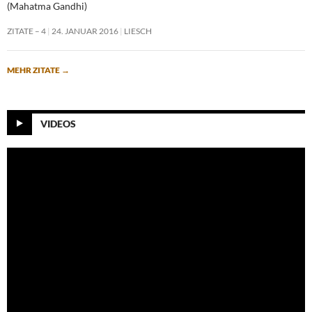
(Mahatma Gandhi)
ZITATE – 4
24. JANUAR 2016
LIESCH
MEHR ZITATE
→
VIDEOS