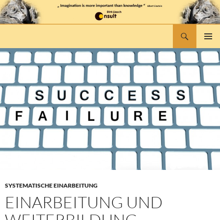
Suchen
dlconsult
ZUM
PRIMÄR
INHALT
MENÜ
SPRINGEN
SYSTEMATISCHE EINARBEITUNG
EINARBEITUNG UND
WEITERBILDUNG