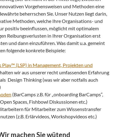
innovativen Vorgehensweisen und Methoden eine
ewährte beherrschen Sie. Unser Nutzen liegt darin,
vative Methoden, welche Ihre Organisations- und
ur positiv beeinflussen, möglicht mit optimalem
en Reibungsverlusten in Ihrer Organisation erst
sten und dann einzuführen. Was damit u.a. gemeint
gen folgende konkrete Beispiele:
 Play™ (LSP) in Management, Projekten und
 halten wir aus unserer recht umfassenden Erfahrung
r als Design Thinking (was wir aber notfalls auch
)
hoden
(BarCamps z.B. für „onboarding BarCamps“,
 Open Spaces, Fishbowl Diskussionen etc.)
itarbeitern für Mitarbeiter zum Wissenstransfer
 nutzen (z.B. Erlärvideos, Workshopvideos etc.)
 Wir machen Sie wütend