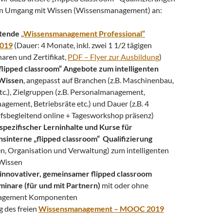
ten Umgang mit Wissen (Wissensmanagement) an:
itende
„Wissensmanagement Professional“
2019
(Dauer: 4 Monate, inkl. zwei 1 1/2 tägigen
aren und Zertifikat,
PDF – Flyer zur Ausbildung
)
„flipped classroom“ Angebote zum intelligenten
Wissen
, angepasst auf Branchen (z.B. Maschinenbau,
tc.), Zielgruppen (z.B. Personalmanagement,
gement, Betriebsräte etc.) und Dauer (z.B. 4
sbegleitend online + Tagesworkshop präsenz)
spezifischer Lerninhalte und Kurse für
interne „flipped classroom“ Qualifizierung
, Organisation und Verwaltung) zum intelligenten
Wissen
innovativer, gemeinsamer flipped classroom
minare (für und mit Partnern)
mit oder ohne
agement Komponenten
 des freien
Wissensmanagement – MOOC 2019