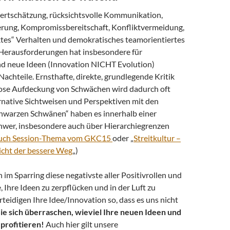
rtschätzung, rücksichtsvolle Kommunikation,
rung, Kompromissbereitschaft, Konfliktvermeidung,
ektes“ Verhalten und demokratisches teamorientiertes
Herausforderungen hat insbesondere für
d neue Ideen (Innovation NICHT Evolution)
 Nachteile. Ernsthafte, direkte, grundlegende Kritik
ose Aufdeckung von Schwächen wird dadurch oft
ernative Sichtweisen und Perspektiven mit den
hwarzen Schwänen“ haben es innerhalb einer
hwer, insbesondere auch über Hierarchiegrenzen
auch Session-Thema vom GKC15
oder „
Streitkultur –
nicht der bessere Weg
„)
m Sparring diese negativste aller Positivrollen und
Ihre Ideen zu zerpflücken und in der Luft zu
erteidigen Ihre Idee/Innovation so, dass es uns nicht
ie sich überraschen, wieviel Ihre neuen Ideen und
profitieren!
Auch hier gilt unsere