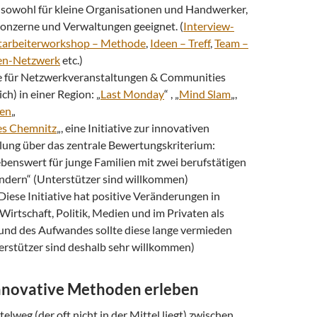
sowohl für kleine Organisationen und Handwerker,
Konzerne und Verwaltungen geeignet. (
Interview-
tarbeiterworkshop – Methode
,
Ideen – Treff
,
Team –
en-Netzwerk
etc.)
 für Netzwerkveranstaltungen & Communities
ch) in einer Region: „
Last Monday
“ , „
Mind Slam
„,
ten
„
es Chemnitz
„, eine Initiative zur innovativen
lung über das zentrale Bewertungskriterium:
benswert für junge Familien mit zwei berufstätigen
indern“ (Unterstützer sind willkommen)
 Diese Initiative hat positive Veränderungen in
 Wirtschaft, Politik, Medien und im Privaten als
rund des Aufwandes sollte diese lange vermieden
erstützer sind deshalb sehr willkommen)
nnovative Methoden erleben
telweg (der oft nicht in der Mittel liegt) zwischen