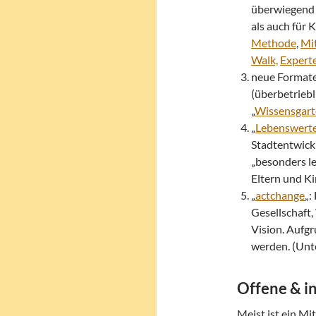
überwiegend 
als auch für 
Methode
,
Mi
Walk,
Expert
neue Formate
(überbetriebli
„
Wissensgar
„
Lebenswert
Stadtentwick
„besonders le
Eltern und K
„
actchange
„:
Gesellschaft,
Vision. Aufg
werden. (Unt
Offene & i
Meist ist ein Mit