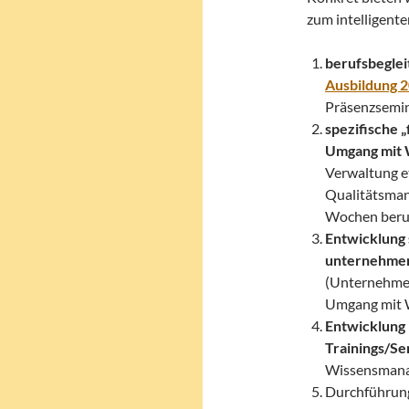
zum intelligen
berufsbegle
Ausbildung 
Präsenzsemin
spezifische 
Umgang mit 
Verwaltung e
Qualitätsmana
Wochen beruf
Entwicklung 
unternehmens
(Unternehmen
Umgang mit 
Entwicklung 
Trainings/Se
Wissensman
Durchführung