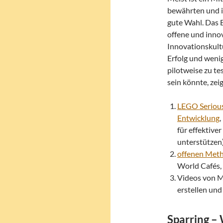
bewährten und 
gute Wahl. Das B
offene und inno
Innovationskult
Erfolg und wenig
pilotweise zu te
sein könnte, zei
LEGO Serious
Entwicklung
,
für effektive
unterstützen
offenen Met
World Cafés,
Videos von M
erstellen und
Sparring –