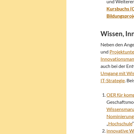
und Weiteren
Kursbuchs (
Bildungspro
Wissen, In
Neben den Ang
und
Projektunt
Innovationsma
auch bei der En
Umgang mit Wi
IT-Strategie
. Be
OER für kom
Geschaftsmod
Wissensmana
Nominierung
„
Hochschule
innovative W