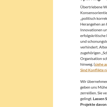
Übertriebene We
Konsensorientie
„politisch korr
Herangehen an 
Innovationen un
erfolgskritische
und schonungsl
verhindert. Alt
zugehörigen „Sc
Organisation sc
hinweg. (
siehe 
Sind Konflikte 
Wir übernehmen i
geben uns Mühe, 
zerreißen. Sie v
gelingt.
Lassen S
Projekte davon 