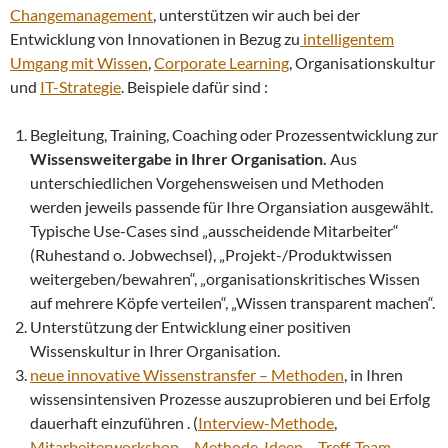
Changemanagement
, unterstützen wir auch bei der
Entwicklung von Innovationen in Bezug zu
intelligentem
Umgang mit Wissen
,
Corporate Learning
, Organisationskultur
und
IT-Strategie
. Beispiele dafür sind :
Begleitung, Training, Coaching oder Prozessentwicklung zur
Wissensweitergabe in Ihrer Organisation.
Aus
unterschiedlichen Vorgehensweisen und Methoden
werden jeweils passende für Ihre Organsiation ausgewählt.
Typische Use-Cases sind „ausscheidende Mitarbeiter“
(Ruhestand o. Jobwechsel), „Projekt-/Produktwissen
weitergeben/bewahren“, „organisationskritisches Wissen
auf mehrere Köpfe verteilen“, „Wissen transparent machen“.
Unterstützung der Entwicklung einer positiven
Wissenskultur in Ihrer Organisation.
neue innovative Wissenstransfer – Methoden
, in Ihren
wissensintensiven Prozesse auszuprobieren und bei Erfolg
dauerhaft einzuführen . (
Interview-Methode
,
Mitarbeiterworkshop – Methode
,
Ideen – Treff
,
Team –