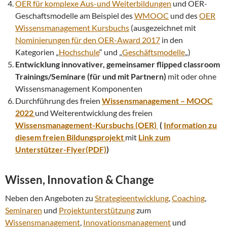
OER für komplexe Aus-und Weiterbildungen
und OER-
Geschaftsmodelle am Beispiel des
WMOOC
und des
OER
Wissensmanagement Kursbuchs
(ausgezeichnet mit
Nominierungen für den OER-Award 2017
in den
Kategorien „
Hochschule
“ und „
Geschäftsmodelle
„)
Entwicklung innovativer, gemeinsamer flipped classroom
Trainings/Seminare (für und mit Partnern)
mit oder ohne
Wissensmanagement Komponenten
Durchführung des freien
Wissensmanagement – MOOC
2022
und Weiterentwicklung des freien
Wissensmanagement-Kursbuchs (OER)
(
Information zu
diesem freien Bildungsprojekt
mit
Link zum
Unterstützer-Flyer(PDF)
)
Wissen, Innovation & Change
Neben den Angeboten zu
Strategieentwicklung
,
Coaching
,
Seminaren
und
Projektunterstützung
zum
Wissensmanagement
,
Innovationsmanagement
und