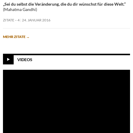
„Sei du selbst die Veränderung, die du dir wünschst für diese Welt.“
(Mahatma Gandhi)
ZITATE – 4
24. JANUAR 2016
MEHR ZITATE
→
VIDEOS