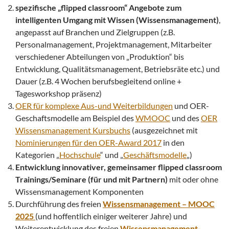
spezifische „flipped classroom“ Angebote zum
intelligenten Umgang mit Wissen (Wissensmanagement)
,
angepasst auf Branchen und Zielgruppen (z.B.
Personalmanagement, Projektmanagement, Mitarbeiter
verschiedener Abteilungen von „Produktion“ bis
Entwicklung, Qualitätsmanagement, Betriebsräte etc.) und
Dauer (z.B. 4 Wochen berufsbegleitend online +
Tagesworkshop präsenz)
OER für komplexe Aus-und Weiterbildungen
und OER-
Geschaftsmodelle am Beispiel des
WMOOC
und des
OER
Wissensmanagement Kursbuchs
(ausgezeichnet mit
Nominierungen für den OER-Award 2017
in den
Kategorien „
Hochschule
“ und „
Geschäftsmodelle
„)
Entwicklung innovativer, gemeinsamer flipped classroom
Trainings/Seminare (für und mit Partnern)
mit oder ohne
Wissensmanagement Komponenten
Durchführung des freien
Wissensmanagement – MOOC
2025
(und hoffentlich einiger weiterer Jahre) und
Weiterentwicklung des freien
Wissensmanagement-