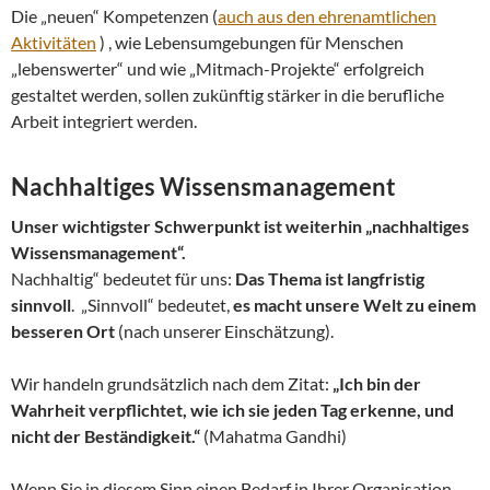
Die „neuen“ Kompetenzen (
auch aus den ehrenamtlichen
Aktivitäten
) , wie Lebensumgebungen für Menschen
„lebenswerter“ und wie „Mitmach-Projekte“ erfolgreich
gestaltet werden, sollen zukünftig stärker in die berufliche
Arbeit integriert werden.
Nachhaltiges Wissensmanagement
Unser wichtigster Schwerpunkt ist weiterhin „nachhaltiges
Wissensmanagement“.
Nachhaltig“ bedeutet für uns:
Das Thema ist langfristig
sinnvoll
. „Sinnvoll“ bedeutet,
es macht unsere Welt zu einem
besseren Ort
(nach unserer Einschätzung).
Wir handeln grundsätzlich nach dem Zitat:
„Ich bin der
Wahrheit verpflichtet, wie ich sie jeden Tag erkenne, und
nicht der Beständigkeit.“
(Mahatma Gandhi)
Wenn Sie in diesem Sinn einen Bedarf in Ihrer Organisation