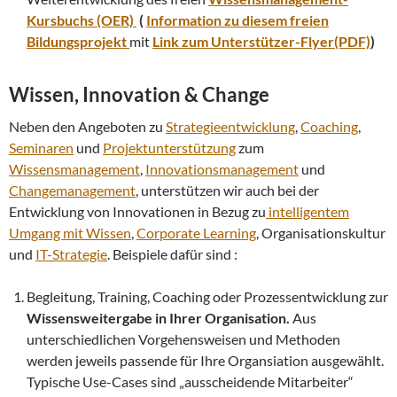
Kursbuchs (OER)
(
Information zu diesem freien
Bildungsprojekt
mit
Link zum Unterstützer-Flyer(PDF)
)
Wissen, Innovation & Change
Neben den Angeboten zu
Strategieentwicklung
,
Coaching
,
Seminaren
und
Projektunterstützung
zum
Wissensmanagement
,
Innovationsmanagement
und
Changemanagement
, unterstützen wir auch bei der
Entwicklung von Innovationen in Bezug zu
intelligentem
Umgang mit Wissen
,
Corporate Learning
, Organisationskultur
und
IT-Strategie
. Beispiele dafür sind :
Begleitung, Training, Coaching oder Prozessentwicklung zur
Wissensweitergabe in Ihrer Organisation.
Aus
unterschiedlichen Vorgehensweisen und Methoden
werden jeweils passende für Ihre Organsiation ausgewählt.
Typische Use-Cases sind „ausscheidende Mitarbeiter“