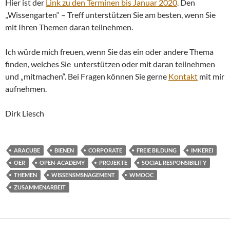
Hier ist der
Link zu den Terminen bis Januar 2020
. Den
„Wissengarten“ – Treff unterstützen Sie am besten, wenn Sie
mit Ihren Themen daran teilnehmen.
Ich würde mich freuen, wenn Sie das ein oder andere Thema
finden, welches Sie unterstützen oder mit daran teilnehmen
und „mitmachen“. Bei Fragen können Sie gerne
Kontakt
mit mir
aufnehmen.
Dirk Liesch
ARACUBE
BIENEN
CORPORATE
FREIE BILDUNG
IMKEREI
OER
OPEN-ACADEMY
PROJEKTE
SOCIAL RESPONSIBILITY
THEMEN
WISSENSMSNAGEMENT
WMOOC
ZUSAMMENARBEIT